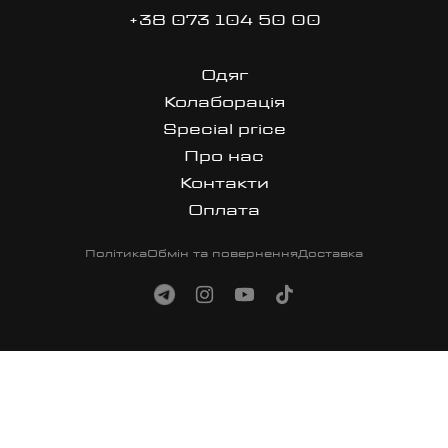
+38 073 104 50 00
Одяг
Колаборація
Special price
Про нас
Контакти
Оплата
Політика
Обмін та повернення
Доставка
site made in dan
Перейти в Telegram
Перейти в Instagram
Перейти на YouTube
Перейти в TikTok