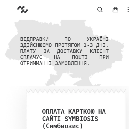
Головна
/
Go t
Go to sear
Доставка симбиосис
Go to home
ВІДПРАВКИ ПО УКРАЇНІ
ЗДІЙСНЮЄМО ПРОТЯГОМ 1-3 ДНІ.
ПЛАТУ ЗА ДОСТАВКУ КЛІЄНТ
СПЛАЧУЄ НА ПОШТІ ПРИ
ОТРИММАННІ ЗАМОВЛЕННЯ.
Український бренд одягу
ОПЛАТА КАРТКОЮ НА
САЙТІ SYMBIOSIS
(Симбиозис)