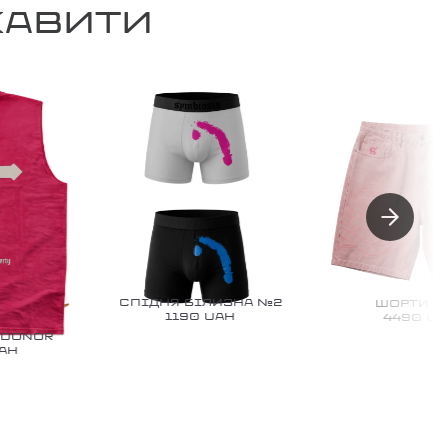
КАВИТИ
СПІДНЯ БІЛИЗНА №2
ШОРТИ №16
1190
UAH
4490
UAH
ONOR