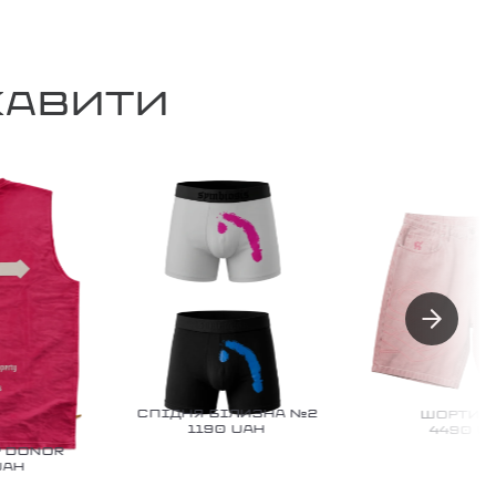
КАВИТИ
СПІДНЯ БІЛИЗНА №2
ШОРТИ №1
1190
UAH
4490
UAH
DONOR
H