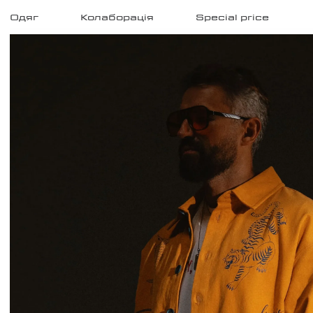
Головна
/
Одяг
Колаборація
Special price
Одяг
/
збільшити фото
Сорочка №22