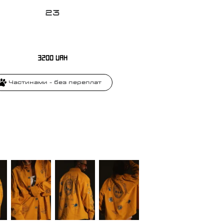
2
3
3200
UAH
Частинами - без переплат