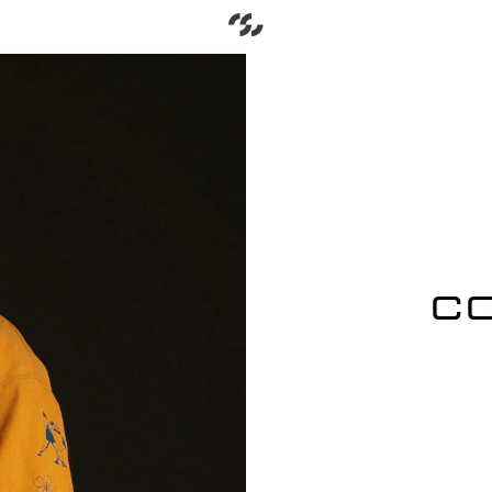
Go to home
С