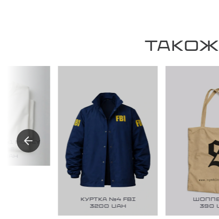
ТАКОЖ
1 MONEY
DE
UAH
КУРТКА №4 FBI
ШОППЕР
3200
UAH
390
UA