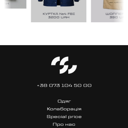
DE
UAH
КУРТКА №4 FBI
ШОППЕР №
3200
UAH
390
UAH
+38 073 104 50 00
Одяг
Колаборація
Special price
Про нас