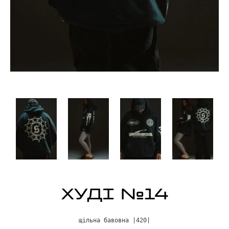
ХУДІ №14
щільна бавовна |420|