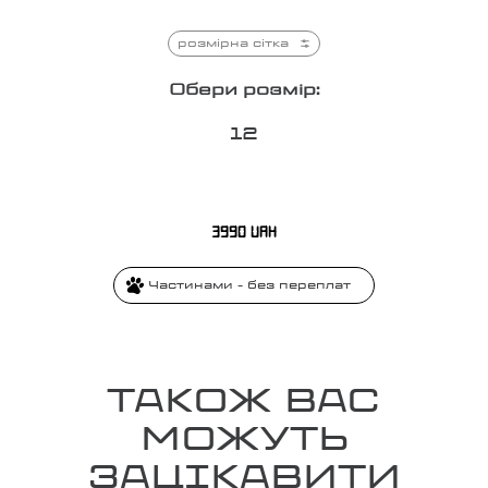
розмірна сітка
Обери розмір:
1
2
3990
UAH
Частинами - без переплат
ТАКОЖ ВАС
МОЖУТЬ
ЗАЦІКАВИТИ