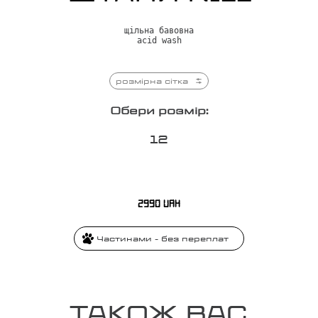
щільна бавовна
acid wash
розмірна сітка
Обери розмір:
1
2
2990
UAH
Частинами - без переплат
ТАКОЖ ВАС