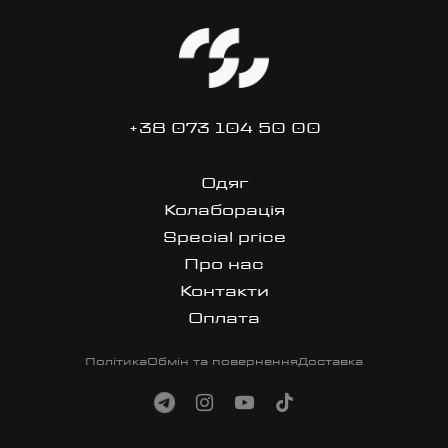
+38 073 104 50 00
Одяг
Колаборація
Special price
Про нас
Контакти
Оплата
Політика
Обмін та повернення
Доставка
site made in dan
Перейти в Telegram
Перейти в Instagram
Перейти на YouTube
Перейти в TikTok