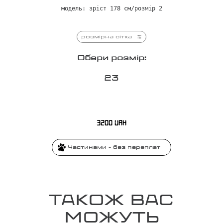
модель: зріст 178 см/розмір 2
розмірна сітка
Обери розмір:
2
3
3200
UAH
Частинами - без переплат
ТАКОЖ ВАС
МОЖУТЬ