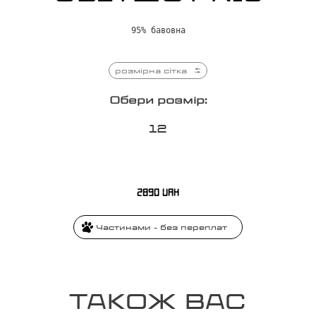
95% бавовна
розмірна сітка
Обери розмір:
1
2
2890
UAH
Частинами - без переплат
ТАКОЖ ВАС