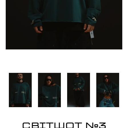
СВІТШОТ №3