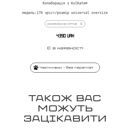
Колаборація з KulKate®
модель:170 зріст/розмір universal oversize
розмірна сітка
4390
UAH
Є в наявності
Частинами - без переплат
ТАКОЖ ВАС
МОЖУТЬ
ЗАЦІКАВИТИ