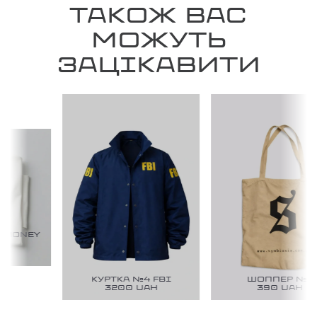
ТАКОЖ ВАС
МОЖУТЬ
ЗАЦІКАВИТИ
 MONEY
H
КУРТКА №4 FBI
ШОППЕР №1
3200
UAH
390
UAH