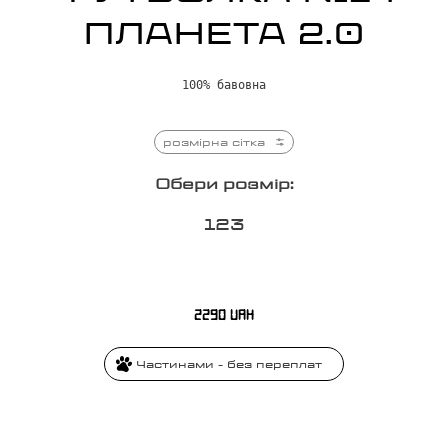
ПЛАНЕТА 2.0
100% бавовна
розмірна сітка
Обери розмір:
1
2
3
2290
UAH
Частинами - без переплат