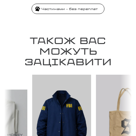
Частинами - без переплат
ТАКОЖ ВАС
МОЖУТЬ
ЗАЦІКАВИТИ
№1 MONEY