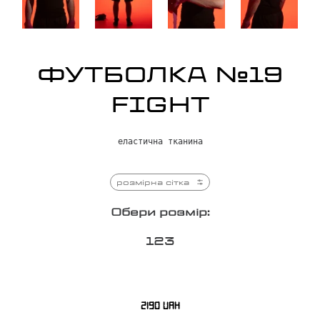
ФУТБОЛКА №19
FIGHT
еластична тканина
розмірна сітка
Обери розмір:
1
2
3
2190
UAH