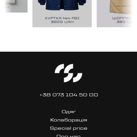
DE
UAH
КУРТКА №4 FBI
ШОППЕР №
3200
UAH
390
UAH
+38 073 104 50 00
Одяг
Колаборація
Special price
Про нас