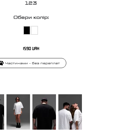
1
2
3
Обери колір:
1590
UAH
Частинами - без переплат