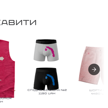
КАВИТИ
СПІДНЯ БІЛИЗНА №2
ШОРТИ №16
1190
UAH
4490
UAH
ONOR