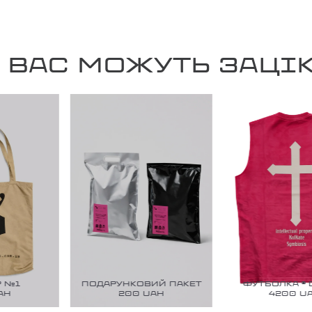
 ВАС МОЖУТЬ ЗАЦІ
№1
ПОДАРУНКОВИЙ ПАКЕТ
ФУТБОЛКА ® D
H
200
UAH
4200
UAH