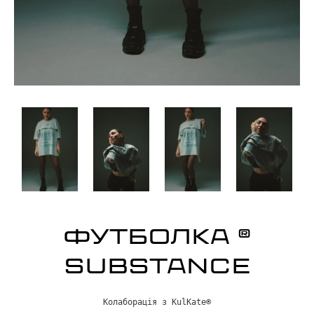
ФУТБОЛКА ®
SUBSTANCE
Колаборація з KulKate®