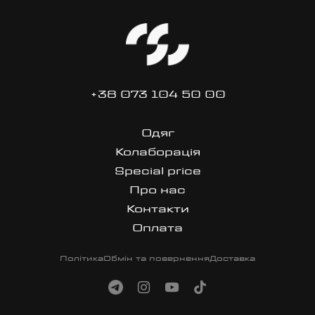
+38 073 104 50 00
Одяг
Колаборація
Special price
Про нас
Контакти
Оплата
Політика
Обмін та повернення
Доставка
site made in dan
Перейти в Telegram
Перейти в Instagram
Перейти на YouTube
Перейти в TikTok