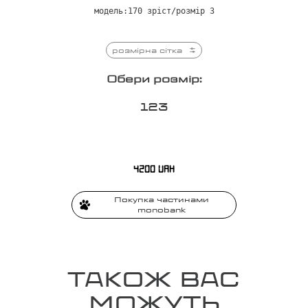
модель:170 зріст/розмір 3
розмірна сітка
Обери розмір:
1
2
3
4200
UAH
Покупка частинами
monobank
ТАКОЖ ВАС
МОЖУТЬ