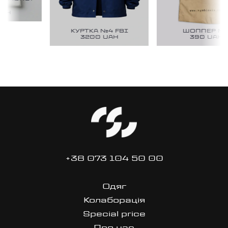
E
AH
КУРТКА №4 FBI
ШОППЕР №1
3200
UAH
390
UAH
+38 073 104 50 00
Одяг
Колаборація
Special price
Про нас