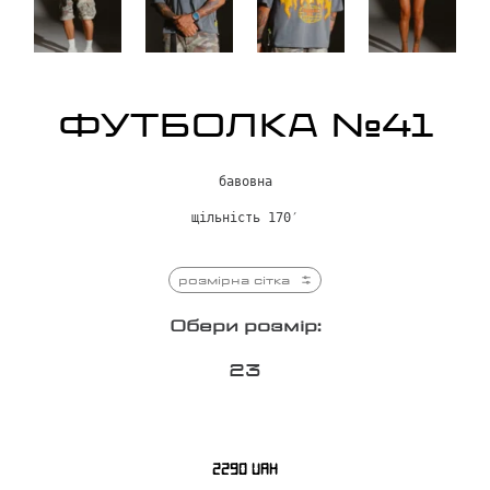
ФУТБОЛКА №41
бавовна
щільність 170′
розмірна сітка
Обери розмір:
2
3
2290
UAH