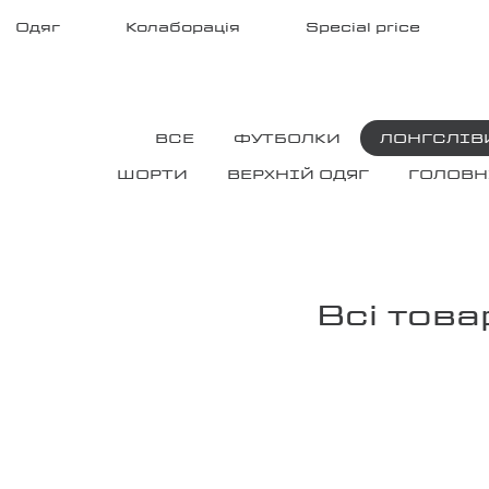
Головна
/
Одяг
Колаборація
Special price
Одяг
/
Лонгсліви
ВСЕ
ФУТБОЛКИ
ЛОНГСЛІВ
ШОРТИ
ВЕРХНІЙ ОДЯГ
ГОЛОВН
Всі това
ЛОНГСЛІВ №7
ЛОНГСЛІВ 
2890
₴
2890
₴
ЛОНГСЛІВ №2
ЛОНГСЛІВ ® A
2890
₴
4200
₴