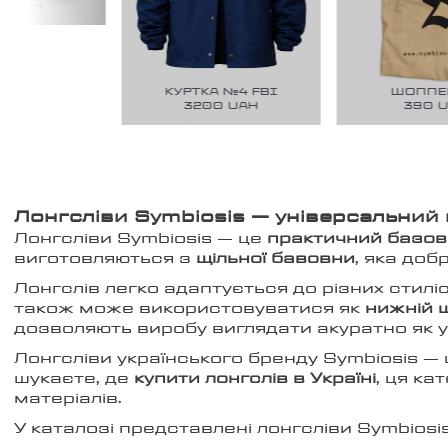
0
UAH
КУРТКА №4 FBI
ШОППЕР
3200
UAH
390
UA
Лонгсліви Symbiosis — універсальний 
Лонгсліви Symbiosis — це
практичний базов
виготовляються з
щільної бавовни
, яка до
Лонгслів легко адаптується до різних стил
також може використовуватися як
нижній ш
дозволяють виробу виглядати акуратно як у 
Лонгсліви українського бренду Symbiosis —
шукаєте, де
купити лонгслів в Україні
, ця ка
матеріалів.
У каталозі представлені лонгсліви Symbios