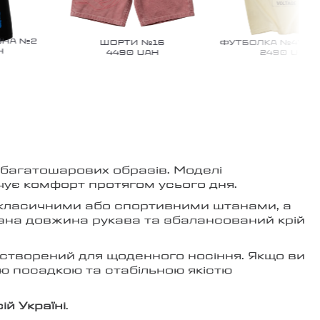
НА №2
ШОРТИ №16
ФУТБОЛКА №47 VOL
4490
UAH
2490
UAH
багатошарових образів. Моделі
чує комфорт протягом усього дня.
, класичними або спортивними штанами, а
ана довжина рукава та збалансований крій
, створений для щоденного носіння. Якщо ви
ою посадкою та стабільною якістю
й Україні
.