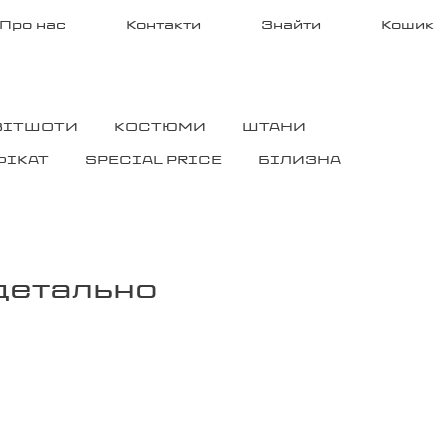
Про нас
Контакти
Знайти
Кошик
ВІТШОТИ
КОСТЮМИ
ШТАНИ
ФІКАТ
SPECIAL PRICE
БІЛИЗНА
 детально
ОНГСЛІВ №4
ЛОНГСЛІВ №3
2890
₴
2890
₴