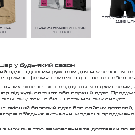
СПІДНЯ БІЛИЗ
1190
UAH
 №1
ПОДАРУНКОВИЙ ПАКЕТ
H
200
UAH
шар у будь-який сезон
ий одяг з довгим рукавом
для міжсезоння та 
бре тримає форму, приємна до тіла та забезпе
істичних рішень: він поєднується з джинсами
ар під худі, світшот або верхній одяг
. Продум
вільному, так і в більш стриманому силуеті.
 це
якісний базовий одяг без зайвих деталей
тегорія об’єднує актуальні моделі з продуман
is з можливістю
замовлення та доставки по всі